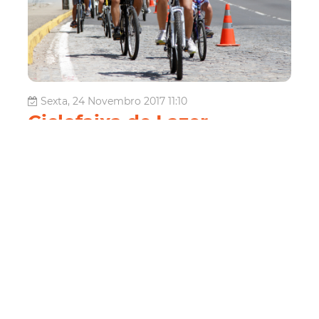
Sexta, 24 Novembro 2017 11:10
Ciclofaixa de Lazer
modifica Rota Leste para
realização do Ironman
Brasil Fortaleza
A 159ª edição da Ciclofaixa de Lazer neste domingo
(26/11) terá modificação em sua Rota Leste, que liga a
Avenida Washington Soares à Praça Luíza Távora, em
decorrência da realização da quarta edição do Ironman
Brasil Fortaleza. As rotas Oeste e Sul permanecem as
mesmas e a programa...
Esporte e Lazer
Domingo
Mobilidade