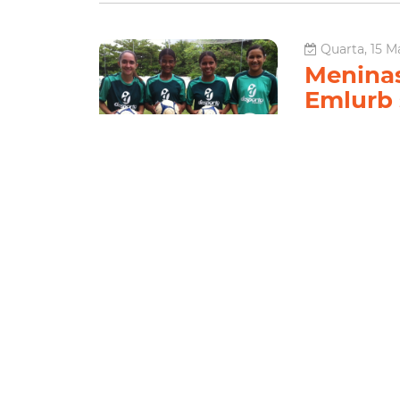
Quarta, 15 Ma
Meninas
Emlurb 
Confed
Em meio a rotina
Limpeza e Urbani
(14 anos), Katri
anos) e Flávia M
Esporte e 
Le
Sexta, 05 Abr