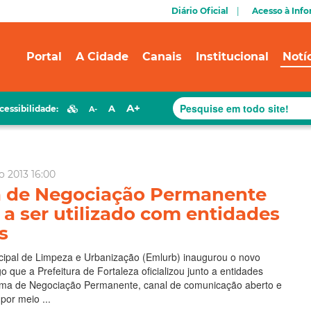
Diário Oficial
Acesso à Inf
Portal
A Cidade
Canais
Institucional
Notí
A+
A
cessibilidade:
A-
o 2013 16:00
a de Negociação Permanente
a ser utilizado com entidades
s
ipal de Limpeza e Urbanização (Emlurb) inaugurou o novo
o que a Prefeitura de Fortaleza oficializou junto a entidades
stema de Negociação Permanente, canal de comunicação aberto e
por meio ...