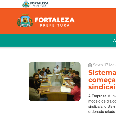
A
Sexta, 17 Mai
Sistem
começa 
sindicai
A Empresa Munic
modelo de diálog
sindicais: o Si
ordenado criado 