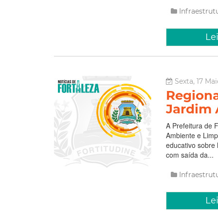
Infraestru
Le
Sexta, 17 Mai
Regiona
Jardim 
A Prefeitura de F
Ambiente e Limpe
educativo sobre 
com saída da...
Infraestru
Le