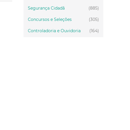
Segurança Cidadã
(885)
Concursos e Seleções
(305)
Controladoria e Ouvidoria
(164)
Servidor
(199)
Fiscalização
(151)
Proteção Animal
(34)
Relações Comunitárias
(10)
Mulheres
(21)
Regionais
(58)
Primeira Infância
(30)