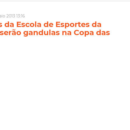
io 2013 13:16
 da Escola de Esportes da
serão gandulas na Copa das
erações
 de treino na escola de esportes da Empresa Municipal de
zação (Emlurb), a notícia veio como um presente. Ana Beatriz
ne Costa (15 anos), Liandra da Silva (14 anos), Raquel Viana (16
ayane (15 anos) far...
Lazer
Copa Das Confederações
Emlurb
Escola
Esporte
ia Mais
il 2013 09:38