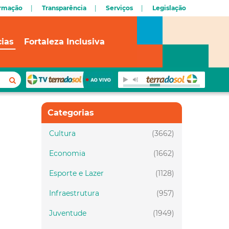
ormação
Transparência
Serviços
Legislação
cias
Fortaleza Inclusiva
Categorias
Cultura
(3662)
Economia
(1662)
Esporte e Lazer
(1128)
Infraestrutura
(957)
Juventude
(1949)