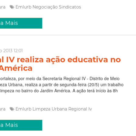
tura
Emlurb
Negociação
Sindicatos
ia Mais
o 2013 12:01
l IV realiza ação educativa no
América
ortaleza, por meio da Secretaria Regional IV - Distrito de Meio
za Urbana, realiza a partir de segunda-feira (20/5) um trabalho
limpeza no bairro do Jardim América. A ação terá início às 8h
tura
Emlurb
Limpeza Urbana
Regional Iv
ia Mais