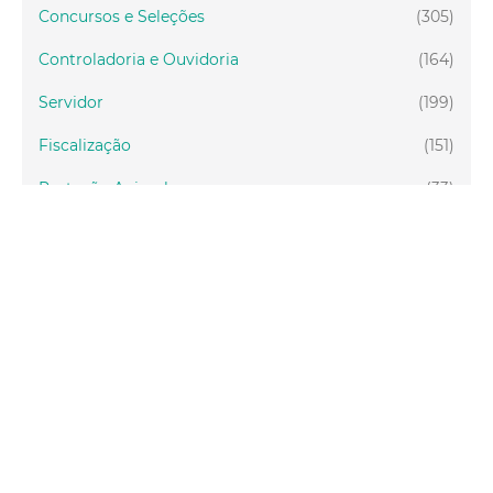
Concursos e Seleções
(305)
Controladoria e Ouvidoria
(164)
Servidor
(199)
Fiscalização
(151)
Proteção Animal
(33)
Relações Comunitárias
(10)
Mulheres
(21)
Regionais
(58)
Primeira Infância
(30)
Mais Lidas