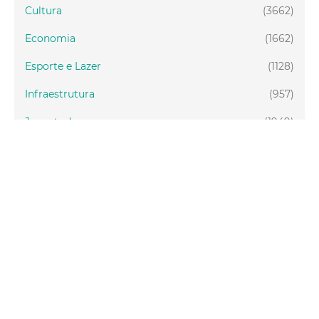
Cultura
(3662)
Economia
(1662)
Esporte e Lazer
(1128)
Infraestrutura
(957)
Juventude
(1949)
Meio ambiente
(1437)
Mobilidade
(2877)
Social
(1988)
Tecnologia
(150)
Turismo
(1073)
Fortaleza
(3814)
Educação
(2104)