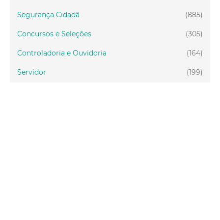
Segurança Cidadã
(885)
Concursos e Seleções
(305)
Controladoria e Ouvidoria
(164)
Servidor
(199)
Fiscalização
(151)
Proteção Animal
(34)
Relações Comunitárias
(10)
Mulheres
(21)
Regionais
(58)
Primeira Infância
(30)