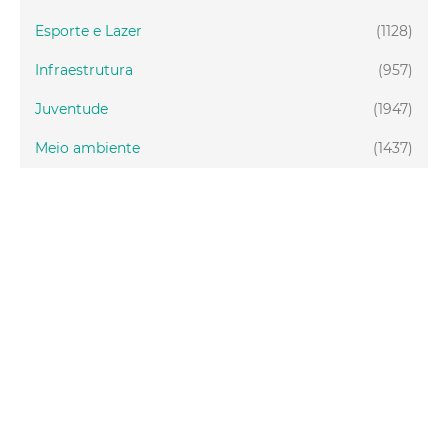
Esporte e Lazer
(1128)
Infraestrutura
(957)
Juventude
(1947)
Meio ambiente
(1437)
Mobilidade
(2876)
Social
(1984)
Tecnologia
(150)
Turismo
(1072)
Fortaleza
(3814)
Educação
(2103)
Finanças
(289)