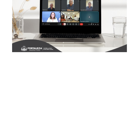
Terça, 08 Abril 2025 16:19
Prefeitura de Fortaleza
investe na formação de
servidores com atuação
em controle interno
A Prefeitura de Fortaleza deu um passo significativo para
aprimorar as competências técnicas e gerenciais dos
servidores que atuam em atividades de Controle Interno.
Nesta segunda-feira (7/4), a Controladoria e Ouvidoria
Geral do Município (CGM) e o Instituto Municipal de