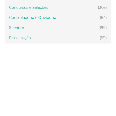
Concursos e Seleções
(305)
Controladoria e Ouvidoria
(164)
Servidor
(199)
Fiscalização
(151)
Proteção Animal
(34)
Relações Comunitárias
(10)
Mulheres
(21)
Regionais
(58)
Primeira Infância
(30)
Mais Lidas