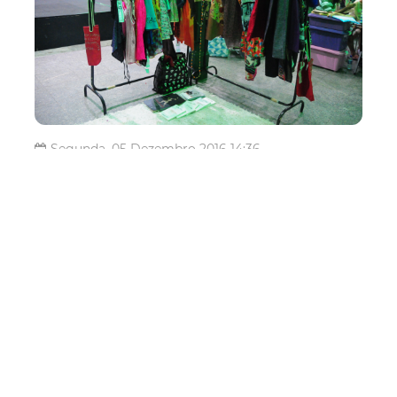
Segunda, 05 Dezembro 2016 14:36
Programa de Ações
Culturais divulga
pareceristas para Edital de
Moda e Cultura Digital
A Prefeitura de Fortaleza, por meio da Secretaria
Municipal da Cultura (Secultfor), torna público o resultado
final da seleção de pareceristas do Edital de Apoio
Financeiro à Produção e Publicação em Artes 2016 – Lote
2 (Moda e Cultura Digital). A seleção faz parte do
Programa ...