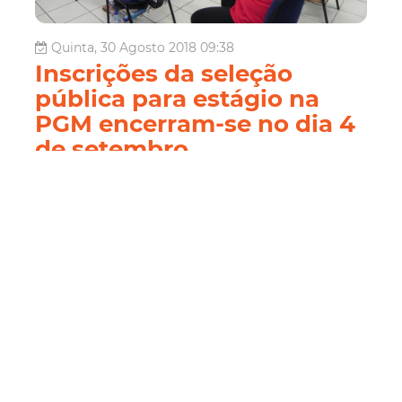
Quinta, 30 Agosto 2018 09:38
Inscrições da seleção
pública para estágio na
PGM encerram-se no dia 4
de setembro
Encerram na próxima terça-feira (04/09) as inscrições da
seleção pública para contratação de estagiários para a
Procuradoria Geral do Município (PGM). No total, são
ofertadas 20 vagas para área de direito, além da
formação de cadastro de reserva. As inscrições serão
feitas, exclus...
Concursos e Seleções
Seleção Pública
Pgm
Imparh
Estágio
Direito
Leia Mais