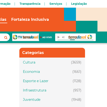
ormação
Transparência
Serviços
Legislação
cias
Fortaleza Inclusiva
Categorias
Cultura
(3659)
Economia
(1661)
Esporte e Lazer
(1128)
Infraestrutura
(957)
Juventude
(1948)