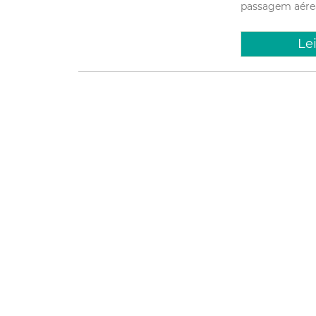
passagem aére
Le
Quinta, 30 A
Inscriç
estágio
de set
Encerram na próx
contratação de e
total, são ofert
de reserva. As in
Concursos 
Direito
Le