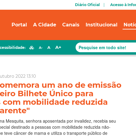
Diário Oficial
Acesso à Inf
Portal
A Cidade
Canais
Institucional
Notí
A+
A
cessibilidade:
A-
utubro 2022 13:10
 comemora um ano de emissão
eiro Bilhete Único para
 com mobilidade reduzida
arente"
na Mesquita, senhora aposentada por invalidez, recebia seu
pecial destinado a pessoas com mobilidade reduzida não-
ue teve câncer de mama e utiliza o transporte público de