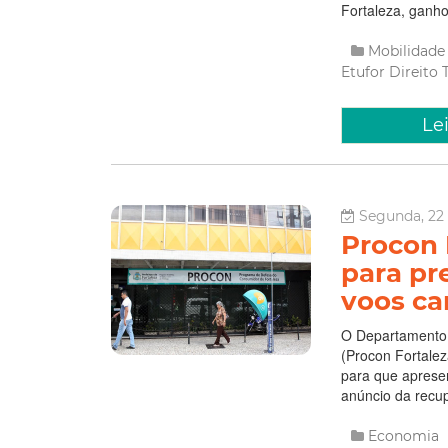
Fortaleza, ganho
Mobilidad
Etufor
Direito
Le
Segunda, 22 A
Procon 
para pr
voos ca
O Departamento 
(Procon Fortalez
para que apresen
anúncio da recup
Economia