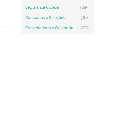
Segurança Cidadã
(884)
Concursos e Seleções
(305)
Controladoria e Ouvidoria
(164)
Servidor
(199)
Fiscalização
(151)
Proteção Animal
(33)
Relações Comunitárias
(10)
Mulheres
(21)
Regionais
(58)
Primeira Infância
(30)