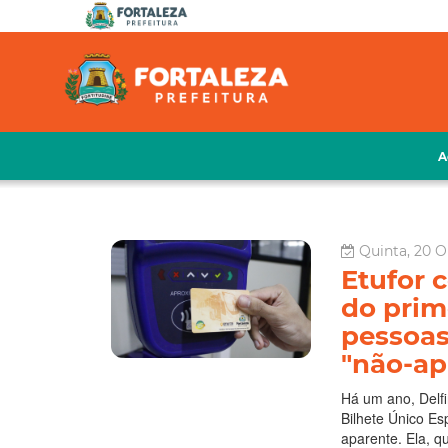
A
Quinta, 20 O
Etufor
do prim
pessoas
"não-ap
Há um ano, Delfi
Bilhete Único Es
aparente. Ela, q