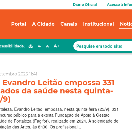
Diário Oficial
Acesso à Inf
Portal
A Cidade
Canais
Institucional
Notí
A+
A
cessibilidade:
A-
etembro 2025 11:41
o Evandro Leitão empossa 331
ados da saúde nesta quinta-
5/9)
rtaleza, Evandro Leitão, empossa, nesta quinta-feira (25/9), 331
ncurso público para a extinta Fundação de Apoio à Gestão
de de Fortaleza (Fagifor), realizado em 2024. A solenidade de
tação das Artes, às 8h30. Os profissionai...