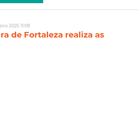
eiro 2025 11:09
ra de Fortaleza realiza as
do concurso da Controladoria
oria Geral do Município
Fortaleza promove, neste domingo (12/01), as provas do
 para Auditor de Controle Interno da Controladoria e Ouvidoria
io (CGM), conforme o Edital nº 168/2024. Com início às 13h e
 horas, as provas serão aplicadas na cidade, ofer...
ria e Ouvidoria
CGM Fortaleza
Prefeitura De Fortaleza
Concurso de Auditor
Controle Interno
Transparência
ia Mais