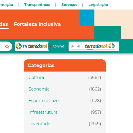
ormação
Transparência
Serviços
Legislação
cias
Fortaleza Inclusiva
Categorias
Cultura
(3662)
Economia
(1662)
Esporte e Lazer
(1128)
Infraestrutura
(957)
Juventude
(1949)