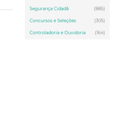
Segurança Cidadã
(885)
Concursos e Seleções
(305)
Controladoria e Ouvidoria
(164)
Servidor
(199)
Fiscalização
(151)
Proteção Animal
(34)
Relações Comunitárias
(10)
Mulheres
(21)
Regionais
(58)
Primeira Infância
(30)