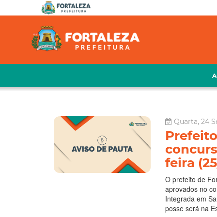
A
Quarta, 24 S
Prefeit
concurs
feira (2
O prefeito de Fo
aprovados no co
Integrada em Saú
posse será na Es