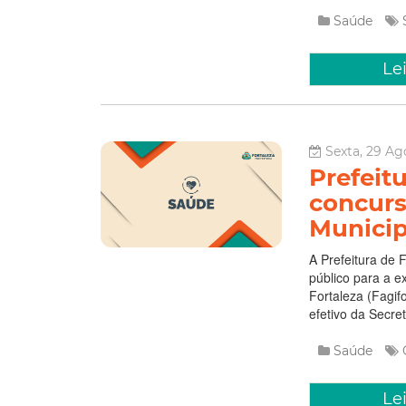
Saúde
Le
Sexta, 29 Ag
Prefeit
concurs
Municip
A Prefeitura de
público para a 
Fortaleza (Fagif
efetivo da Secre
Saúde
Le