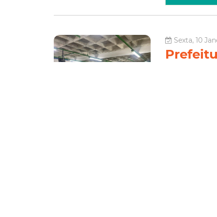
Sexta, 10 Jan
Prefeitu
provas 
e Ouvid
A Prefeitura de 
concurso público
Geral do Municíp
duração de cinco
Controlado
Pmf
Concurso
governança
Le