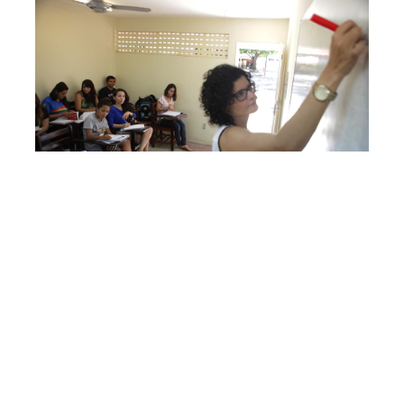
Segunda, 12 Junho 2017 14:43
Prefeitura de Fortaleza
abre seleção pública para
professor substituto do
Imparh
A Prefeitura de Fortaleza, por meio do Instituto Municipal
de Desenvolvimento de Recursos Humanos (Imparh),
lançou seleção pública para contratação de professores