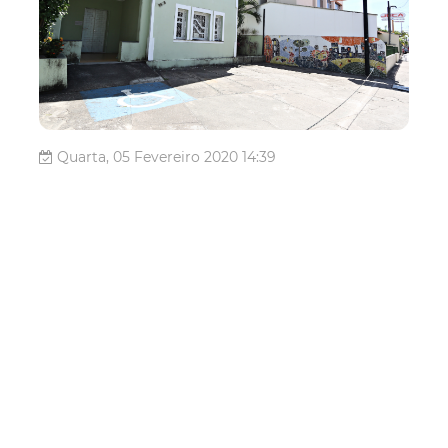
Quarta, 05 Fevereiro 2020 14:39
Biblioteca Dolor Barreira
realiza programação
especial em alusão ao Dia
do Quadrinho Nacional
A Biblioteca Municipal Dolor Barreira realiza, neste
sábado (08/02), uma programação especial em alusão ao
Dia do Quadrinho Nacional, comemorado no dia 30 de
janeiro. A programação acontece das 9h30 às 12h e das
13h às 17h30, com feiras, palestras e debates voltados
para o universo dos quadr...
Cultura
Biblioteca Dolor Barreira
Quadrinhos
Geek
Feira