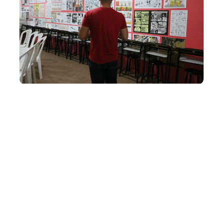
Quarta, 24 Julho 2019 11:13
Biblioteca Dolor Barreira
realiza eventos gratuitos
para fãs de quadrinhos e
videogames
A Biblioteca Pública Dolor Barreira promove atividades
voltadas para o público aficionado por HQs (histórias em
quadrinhos) e jogos eletrônicos com o projeto
“Quadrinhos em Foco”, nesta sexta-feira (26/07) e com o
“Game em Foco”, neste sábado (27/07). A Biblioteca
Pública Municipal Dol...