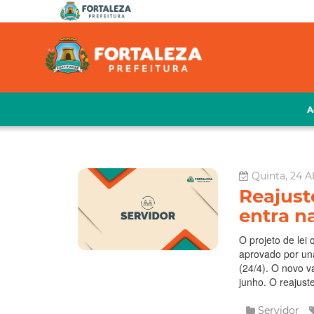
A
Quinta, 24 Ab
Reajust
entra n
O projeto de lei
aprovado por un
(24/4). O novo va
junho. O reajuste
Servidor