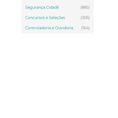
Segurança Cidadã
(885)
Concursos e Seleções
(305)
Controladoria e Ouvidoria
(164)
Servidor
(199)
Fiscalização
(151)
Proteção Animal
(34)
Relações Comunitárias
(10)
Mulheres
(21)
Regionais
(58)
Primeira Infância
(30)