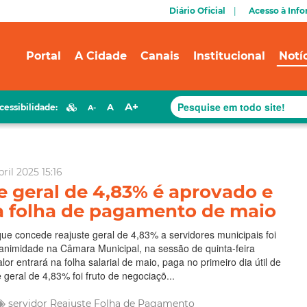
Diário Oficial
Acesso à Inf
Portal
A Cidade
Canais
Institucional
Notí
A+
A
cessibilidade:
A-
ril 2025 15:16
e geral de 4,83% é aprovado e
a folha de pagamento de maio
 que concede reajuste geral de 4,83% a servidores municipais foi
animidade na Câmara Municipal, na sessão de quinta-feira
lor entrará na folha salarial de maio, paga no primeiro dia útil de
 geral de 4,83% foi fruto de negociaçõ...
servidor
Reajuste
Folha de Pagamento