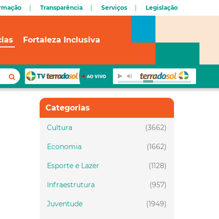
ormação
Transparência
Serviços
Legislação
cias
Fortaleza Inclusiva
Categorias
Cultura
(3662)
Economia
(1662)
Esporte e Lazer
(1128)
Infraestrutura
(957)
Juventude
(1949)