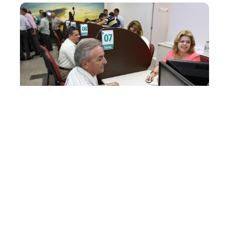
Quarta, 15 Maio 2013 11:51
Núcleo da Sefin na
Regional VI inicia
atendimento
A Secretaria Municipal de Finanças (Sefin) inaugurou em
solenidade, na manhã desta quarta-feira (15), o Núcleo
de Atendimento ao Cidadão (Nac) na Secretaria Regional