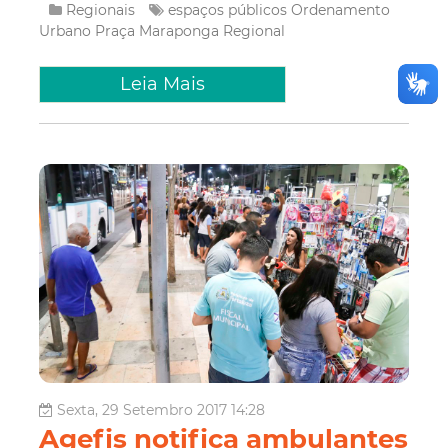
Regionais
espaços públicos
Ordenamento
Urbano
Praça
Maraponga
Regional
Leia Mais
Sexta, 29 Setembro 2017 14:28
Agefis notifica ambulantes