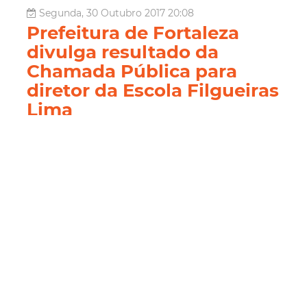
Segunda, 30 Outubro 2017 20:08
Prefeitura de Fortaleza
divulga resultado da
Chamada Pública para
diretor da Escola Filgueiras
Lima
A Prefeitura de Fortaleza divulga, por meio da Secretaria
Municipal da Educação (SME), o resultado definitivo da
13ª Chamada Pública para o cargo de diretor escolar. O
candidato selecionado deve se apresentar nesta terça-
feira (30/10), na Assessoria de Tempo Integral da SME
(4º andar), que est...
Educação
Chamada Pública
Resultado Final
Diretor Escolar
Leia Mais