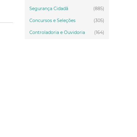
Segurança Cidadã
(885)
Concursos e Seleções
(305)
Controladoria e Ouvidoria
(164)
Servidor
(199)
Fiscalização
(151)
Proteção Animal
(34)
Relações Comunitárias
(10)
Mulheres
(21)
Regionais
(58)
Primeira Infância
(30)