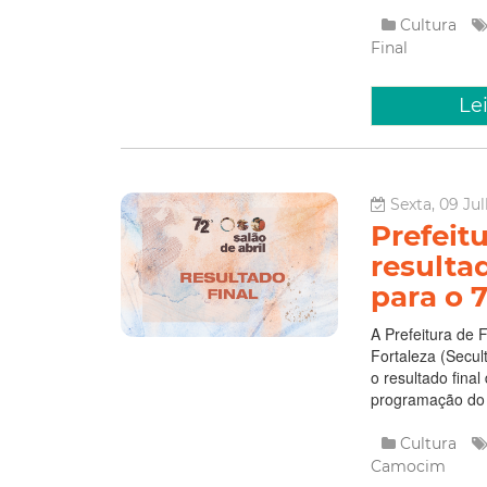
Cultura
Final
Le
Sexta, 09 Jul
Prefeit
resulta
para o 7
A Prefeitura de 
Fortaleza (Secult
o resultado final
programação do 72
Cultura
Camocim