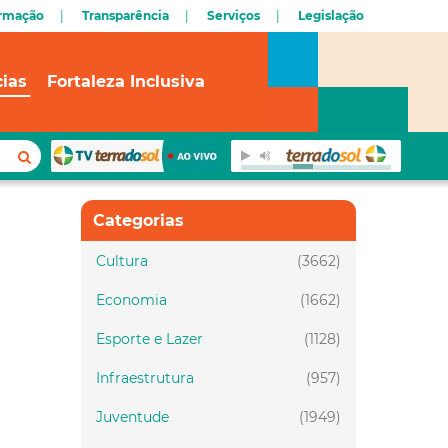
ormação
Transparência
Serviços
Legislação
cias
Fortaleza Inclusiva
Categorias
Cultura
(3662)
Economia
(1662)
Esporte e Lazer
(1128)
Infraestrutura
(957)
Juventude
(1949)