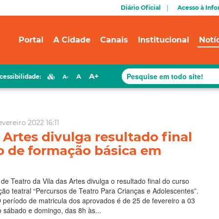
Diário Oficial
Acesso à Inf
Portal
A Cidade
Canais
Institucional
Notí
A+
A
cessibilidade:
A-
vereiro 2022 16:11
 Artes divulga resultado final
o de formação básica em
de Teatro da Vila das Artes divulga o resultado final do curso
iação teatral “Percursos de Teatro Para Crianças e Adolescentes”.
O período de matricula dos aprovados é de 25 de fevereiro a 03
 sábado e domingo, das 8h às...