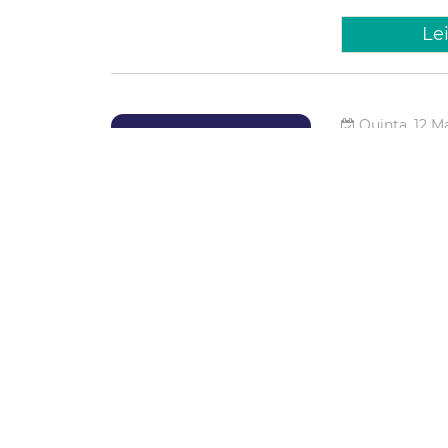
Le
Quinta, 12 M
Prefeit
resultad
A Prefeitura de 
de Fortaleza (Sec
projetos válidos 
investimento de 
Cultura
Le