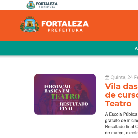
A
Quinta, 24 Fe
Vila das
de curs
Teatro
A Escola Pública 
gratuito de inic
Resultado final 
de março, exceto