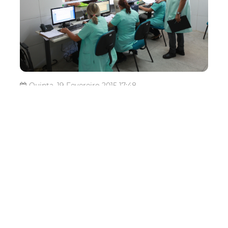
Quinta, 19 Fevereiro 2015 17:48
Prefeitura divulga
resultado preliminar da 2°
etapa da seleção de
gestores de postos de
saúde
A Prefeitura de Fortaleza, por meio do Instituto Municipal
de Desenvolvimento de Recursos Humanos (IMPARH),
divulga o resultado preliminar da análise curricular (2°
etapa) da seleção de gestores para as Unidades de
Atenção Primária à Saúde ...