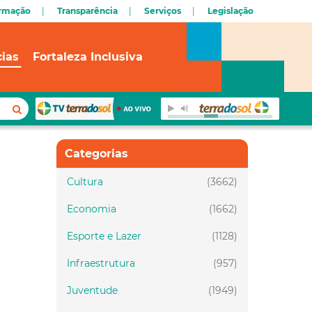
ormação
Transparência
Serviços
Legislação
cias
Fortaleza Inclusiva
Categorias
Cultura
(3662)
Economia
(1662)
Esporte e Lazer
(1128)
Infraestrutura
(957)
Juventude
(1949)