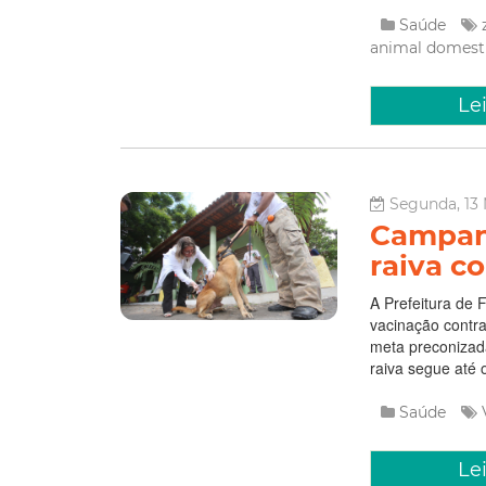
Saúde
animal domest
Le
Segunda, 13 
Campanh
raiva c
A Prefeitura de 
vacinação contra
meta preconizada
raiva segue até o
Saúde
Le