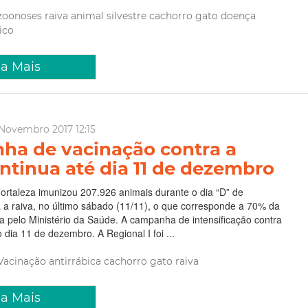
zoonoses
raiva
animal silvestre
cachorro
gato
doença
ico
ia Mais
Novembro 2017 12:15
a de vacinação contra a
ontinua até dia 11 de dezembro
Fortaleza imunizou 207.926 animais durante o dia “D” de
 a raiva, no último sábado (11/11), o que corresponde a 70% da
 pelo Ministério da Saúde. A campanha de intensificação contra
 dia 11 de dezembro. A Regional I foi ...
Vacinação
antirrábica
cachorro
gato
raiva
ia Mais