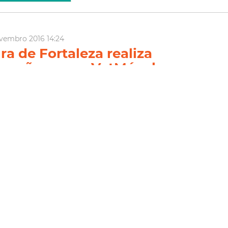
vembro 2016 14:24
ra de Fortaleza realiza
 ação com o VetMóvel no
São Lázaro
icipal de Fortaleza, por meio das secretarias municipais da
e Urbanismo e Meio Ambiente (Seuma), realiza nesta terça-feira
s 15h, a segunda ação do VetMóvel, equipamento itinerante de
rios, no abrigo de animais São Lázaro. ...
cachorro
animais
ia Mais