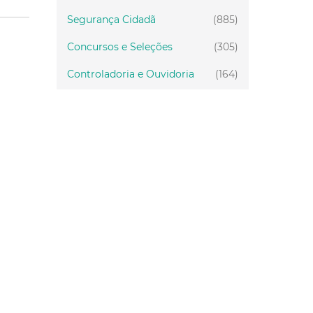
Segurança Cidadã
(885)
Concursos e Seleções
(305)
Controladoria e Ouvidoria
(164)
Servidor
(199)
Fiscalização
(151)
Proteção Animal
(34)
Relações Comunitárias
(10)
Mulheres
(21)
Regionais
(58)
Primeira Infância
(30)