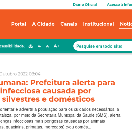
Diário Oficial
Acesso à Inf
Portal
A Cidade
Canais
Institucional
Notí
A+
A
cessibilidade:
A-
 Outubro 2022 08:04
umana: Prefeitura alerta para
infecciosa causada por
 silvestres e domésticos
orientar e advertir a população para os cuidados necessários, a
rtaleza, por meio da Secretaria Municipal da Saúde (SMS), alerta
enças infecciosas mais perigosas causadas por animais
sas, guaxinins, primatas, morcegos) e/ou domés...