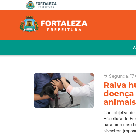
A
Segunda, 17
Raiva h
doença 
animais
Com objetivo de 
Prefeitura de Fo
para uma das do
silvestres (rapo