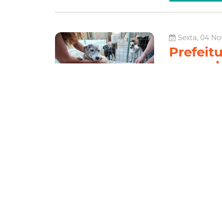
Sexta, 04 No
Prefeitu
segunda
abrigo 
A Prefeitura Mun
Saúde (SMS) e d
(8/11), de 10h à
serviços veteriná
Saúde
Le