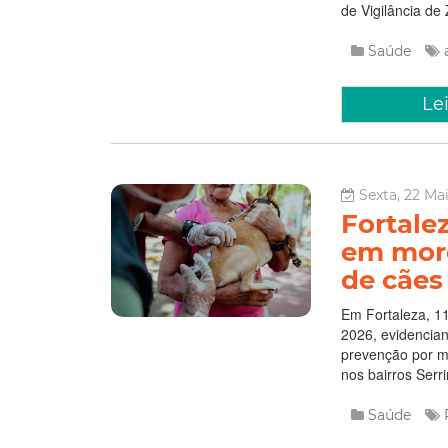
de Vigilância de
Saúde
Le
Sexta, 22 Ma
Fortale
em morc
de cães
Em Fortaleza, 11
2026, evidencia
prevenção por me
nos bairros Serri
Saúde