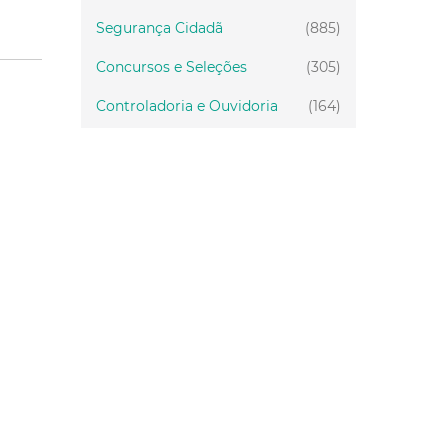
Segurança Cidadã
(885)
Concursos e Seleções
(305)
Controladoria e Ouvidoria
(164)
Servidor
(199)
Fiscalização
(151)
Proteção Animal
(34)
Relações Comunitárias
(10)
Mulheres
(21)
Regionais
(58)
Primeira Infância
(30)