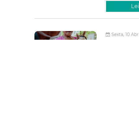
Le
Sexta, 10 Abr
Com mai
imuniza
vacinaç
A Prefeitura de 
segue fortalecen
contínua de cães
4 mil animais já
Saúde
Le