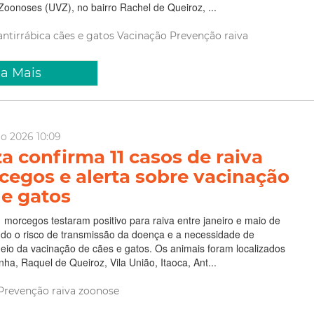
 Zoonoses (UVZ), no bairro Rachel de Queiroz, ...
antirrábica
cães e gatos
Vacinação
Prevenção
raiva
ia Mais
io 2026 10:09
za confirma 11 casos de raiva
egos e alerta sobre vacinação
 e gatos
 morcegos testaram positivo para raiva entre janeiro e maio de
ndo o risco de transmissão da doença e a necessidade de
io da vacinação de cães e gatos. Os animais foram localizados
nha, Raquel de Queiroz, Vila União, Itaoca, Ant...
Prevenção
raiva
zoonose