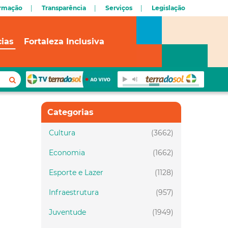
ormação
Transparência
Serviços
Legislação
cias
Fortaleza Inclusiva
Categorias
Cultura
(3662)
Economia
(1662)
Esporte e Lazer
(1128)
Infraestrutura
(957)
Juventude
(1949)