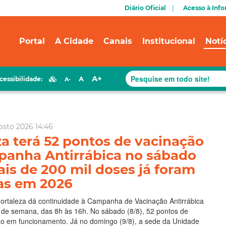
Diário Oficial
Acesso à Inf
Portal
A Cidade
Canais
Institucional
Notí
A+
A
cessibilidade:
A-
osto 2026 14:46
za terá 52 pontos de vacinação
anha Antirrábica no sábado
ais de 200 mil doses já foram
as em 2026
Fortaleza dá continuidade à Campanha de Vacinação Antirrábica
 de semana, das 8h às 16h. No sábado (8/8), 52 pontos de
ão em funcionamento. Já no domingo (9/8), a sede da Unidade