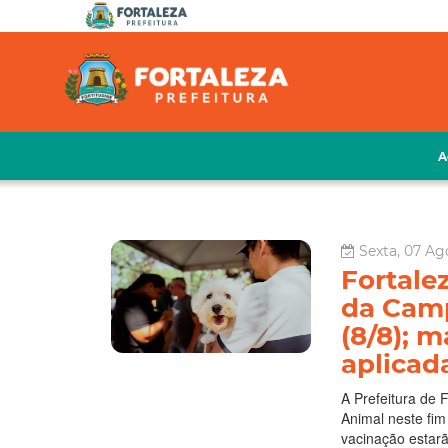
A
Sexta, 07 Ag
Fortale
da Camp
(8/8); m
aplicad
A Prefeitura de 
Animal neste fim
vacinação estar