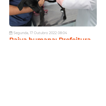
Segunda, 17 Outubro 2022 08:04
Raiva humana: Prefeitura
alerta para doença
infecciosa causada por
animais silvestres e
domésticos
Com objetivo de orientar e advertir a população para os
cuidados necessários, a Prefeitura de Fortaleza, por meio
da Secretaria Municipal da Saúde (SMS), alerta para uma
das doenças infecciosas mais perigosas causadas por
animais silvestres (raposas, guaxinins, primatas,
morcegos) e/ou domés...