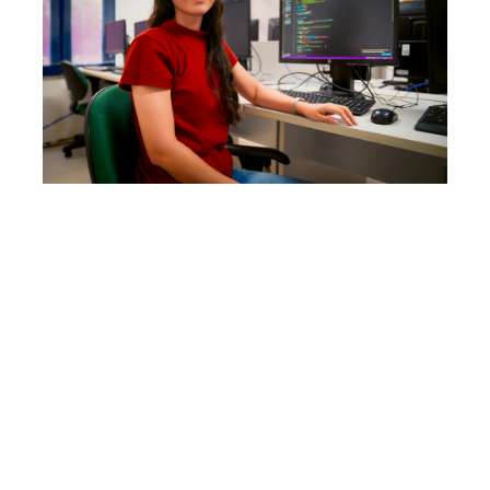
Quinta, 27 Fevereiro 2025 14:10
Prefeitura de Fortaleza
oferta 330 vagas em cursos
gratuitos de tecnologia
para juventude
A Prefeitura de Fortaleza está com inscrições abertas, até
a próxima quarta-feira (05/03), para 330 vagas em cursos
de tecnologia gratuitos e on-line. As formações abrangem
as áreas de programação, design, jogos, marketing e
inteligência artificial. As inscrições acontecem via