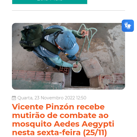
Quarta, 23 Novembro 2022 12:50
Vicente Pinzón recebe
mutirão de combate ao
mosquito Aedes Aegypti
nesta sexta-feira (25/11)