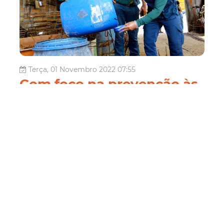
Terça, 01 Novembro 2022 07:55
Com foco na prevenção às
arboviroses, Prefeitura
lança Operação Inverno
2023 nesta quinta-feira
(03/11)
A Prefeitura de Fortaleza, por meio da Secretaria
Municipal da Saúde (SMS), realiza o lançamento da
Operação Inverno 2022/2023, nesta quinta-feira (03/11),
a partir das 8h, no bairro Conjunto Ceará. A iniciativa
compõe um conjunto de ações de combate à proliferação
do mosquito Aedes aeg...