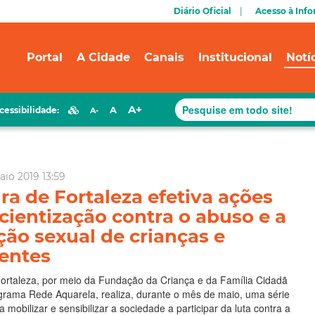
Diário Oficial
Acesso à Inf
Portal
A Cidade
Canais
Institucional
Notí
A+
A
cessibilidade:
A-
aio 2019 13:59
ura de Fortaleza efetiva ações
cientização contra o abuso e a
ção sexual de crianças e
entes
Fortaleza, por meio da Fundação da Criança e da Família Cidadã
grama Rede Aquarela, realiza, durante o mês de maio, uma série
ra mobilizar e sensibilizar a sociedade a participar da luta contra a