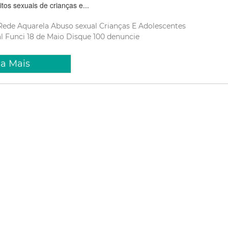
itos sexuais de crianças e...
Rede Aquarela
Abuso sexual
Crianças E Adolescentes
al
Funci
18 de Maio
Disque 100
denuncie
ia Mais