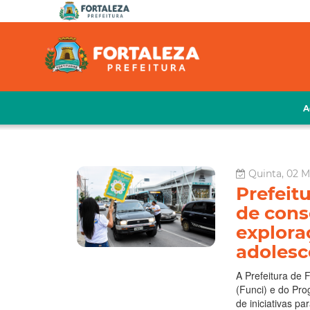
A
Quinta, 02 M
Prefeit
de cons
explora
adolesc
A Prefeitura de 
(Funci) e do Pro
de iniciativas pa