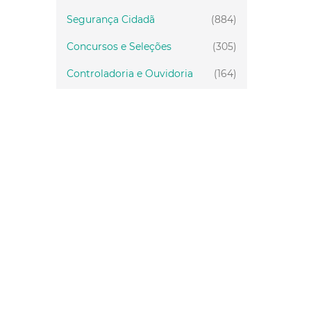
Segurança Cidadã
(884)
Concursos e Seleções
(305)
Controladoria e Ouvidoria
(164)
Servidor
(199)
Fiscalização
(151)
Proteção Animal
(33)
Relações Comunitárias
(10)
Mulheres
(21)
Regionais
(58)
Primeira Infância
(30)