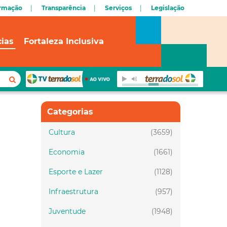
ormação
Transparência
Serviços
Legislação
cias
Fortaleza Inclusiva
Categorias
Cultura
(3659)
Economia
(1661)
Esporte e Lazer
(1128)
Infraestrutura
(957)
Juventude
(1948)