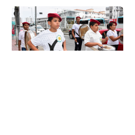
Terça, 15 Maio 2018 10:20
Prefeitura realiza ações
educativas contra o abuso
e exploração sexual de
crianças e adolescentes na
Rede Cuca
A Prefeitura de Fortaleza, por meio da Fundação da