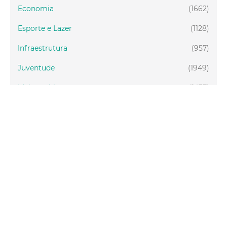
Economia
(1662)
Esporte e Lazer
(1128)
Infraestrutura
(957)
Juventude
(1949)
Meio ambiente
(1437)
Mobilidade
(2877)
Social
(1988)
Tecnologia
(150)
Turismo
(1073)
Fortaleza
(3814)
Educação
(2104)
Finanças
(289)