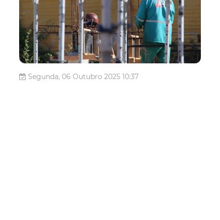
Segunda, 06 Outubro 2025 10:37
Etufor convoca motoristas
de aplicativo com veículos
de final de placa 8 para
vistoria
A Empresa de Transporte Urbano de Fortaleza (Etufor)
convoca os motoristas que atuam por meio de aplicativos
de transporte a realizarem, no mês de outubro, a vistoria
anual obrigatória dos veículos com final de placa 8. O
procedimento é essencial para garantir a regularização e
a segurança do...
Mobilidade
Etufor
motoristas de aplicativo