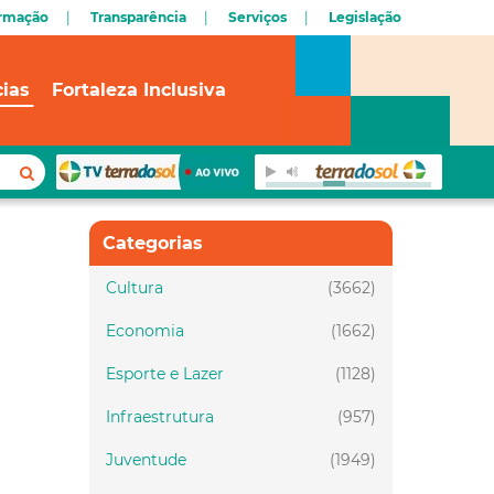
ormação
Transparência
Serviços
Legislação
cias
Fortaleza Inclusiva
Categorias
Cultura
(3662)
Economia
(1662)
Esporte e Lazer
(1128)
Infraestrutura
(957)
Juventude
(1949)