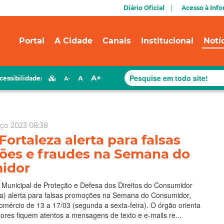
Diário Oficial
Acesso à Inf
Portal
A Cidade
Canais
Institucional
Notí
A+
A
cessibilidade:
A-
rço 2023 08:38
ortaleza alerta para falsas
es e fraudes na Semana do
idor
Municipal de Proteção e Defesa dos Direitos do Consumidor
za) alerta para falsas promoções na Semana do Consumidor,
omércio de 13 a 17/03 (segunda a sexta-feira). O órgão orienta
res fiquem atentos a mensagens de texto e e-mails re...