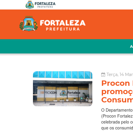
A
Terça, 14 Ma
Procon F
promoçõ
Consum
O Departamento 
(Procon Fortale
celebrada pelo c
que os consumido