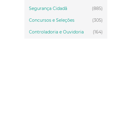
Segurança Cidadã
(885)
Concursos e Seleções
(305)
Controladoria e Ouvidoria
(164)
Servidor
(199)
Fiscalização
(151)
Proteção Animal
(34)
Relações Comunitárias
(10)
Mulheres
(21)
Regionais
(58)
Primeira Infância
(30)