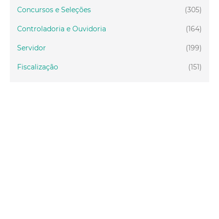
Concursos e Seleções
(305)
Controladoria e Ouvidoria
(164)
Servidor
(199)
Fiscalização
(151)
Proteção Animal
(33)
Relações Comunitárias
(10)
Mulheres
(21)
Regionais
(58)
Primeira Infância
(30)
Mais Lidas