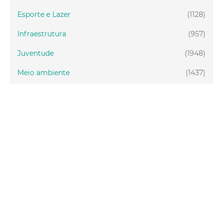
Esporte e Lazer
(1128)
Infraestrutura
(957)
Juventude
(1948)
Meio ambiente
(1437)
Mobilidade
(2877)
Social
(1985)
Tecnologia
(150)
Turismo
(1073)
Fortaleza
(3814)
Educação
(2104)
Finanças
(289)