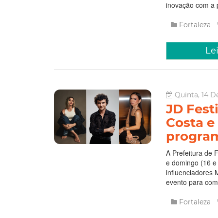
inovação com a p
Fortaleza
Le
Quinta, 14 D
JD Fest
Costa e
progra
A Prefeitura de 
e domingo (16 e
influenciadores 
evento para comp
Fortaleza