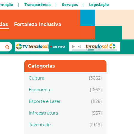
ormação
Transparência
Serviços
Legislação
cias
Fortaleza Inclusiva
Categorias
Cultura
(3662)
Economia
(1662)
Esporte e Lazer
(1128)
Infraestrutura
(957)
Juventude
(1949)