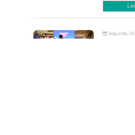
Le
Segunda, 04
JD Festi
até quin
competi
mil
O Juventude Digi
o JD Hackathon d
JD Festival 202
Eventos do Ceará
Fortaleza
Tecnologia
Le