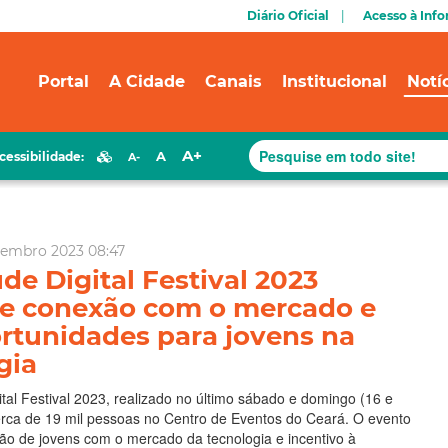
Diário Oficial
Acesso à Inf
Portal
A Cidade
Canais
Institucional
Notí
A+
A
cessibilidade:
A-
zembro 2023 08:47
de Digital Festival 2023
e conexão com o mercado e
ortunidades para jovens na
gia
tal Festival 2023, realizado no último sábado e domingo (16 e
erca de 19 mil pessoas no Centro de Eventos do Ceará. O evento
o de jovens com o mercado da tecnologia e incentivo à