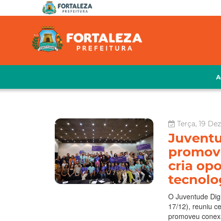
A
Terça, 19 De
Juventu
promov
cria op
tecnolo
O Juventude Digi
17/12), reuniu c
promoveu conexã