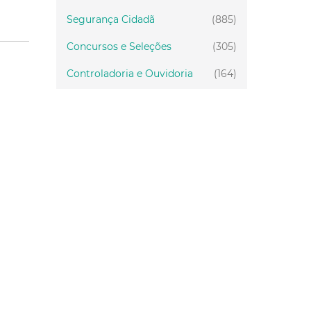
Segurança Cidadã
(885)
Concursos e Seleções
(305)
Controladoria e Ouvidoria
(164)
Servidor
(199)
Fiscalização
(151)
Proteção Animal
(34)
Relações Comunitárias
(10)
Mulheres
(21)
Regionais
(58)
Primeira Infância
(30)