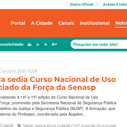
Portal
A Cidade
Canais
Institucional
Notí
A+
A
cessibilidade:
A-
Outubro 2025 15:08
za sedia Curso Nacional de Uso
ciado da Força da Senasp
ecebendo a 14ª e 15ª edição do Curso Nacional de Uso
Força, promovido pela Secretaria Nacional de Segurança Pública
istério da Justiça e Segurança Pública (MJSP). A formação, que
demia do Professor, coordenada pela Academ...
 Cidadã
Sesec
segurança cidadã
Gmf
guarda municipal
nasp
Amsec