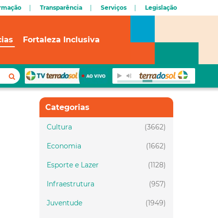
cias
Fortaleza Inclusiva
Categorias
Cultura
(3662)
Economia
(1662)
Esporte e Lazer
(1128)
Infraestrutura
(957)
Juventude
(1949)
Meio ambiente
(1437)