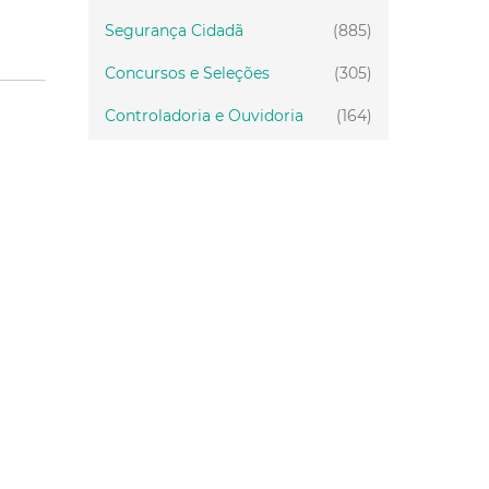
Concursos e Seleções
(305)
Controladoria e Ouvidoria
(164)
Servidor
(199)
Fiscalização
(151)
Proteção Animal
(34)
Relações Comunitárias
(10)
Mulheres
(21)
Regionais
(58)
Primeira Infância
(30)