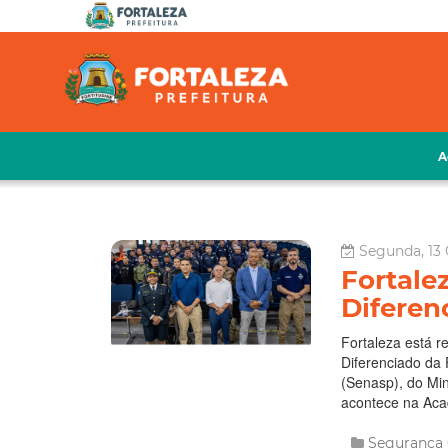
A
Segunda, 13 
Fortale
Diferen
Fortaleza está r
Diferenciado da 
(Senasp), do Min
acontece na Aca
Segurança
de fortaleza
se