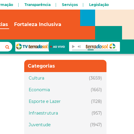
ormação
Transparência
Serviços
Legislação
cias
Fortaleza Inclusiva
Categorias
Cultura
(3659)
Economia
(1661)
Esporte e Lazer
(1128)
Infraestrutura
(957)
Juventude
(1947)