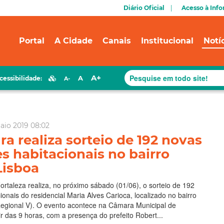
Diário Oficial
Acesso à Inf
Portal
A Cidade
Canais
Institucional
Notí
A+
A
cessibilidade:
A-
aio 2019 08:02
ra realiza sorteio de 192 novas
s habitacionais no bairro
Lisboa
Fortaleza realiza, no próximo sábado (01/06), o sorteio de 192
ionais do residencial Maria Alves Carioca, localizado no bairro
Regional V). O evento acontece na Câmara Municipal de
ir das 9 horas, com a presença do prefeito Robert...