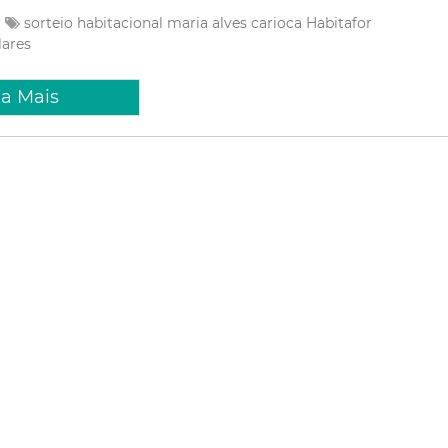
sorteio habitacional
maria alves carioca
Habitafor
lares
ia Mais