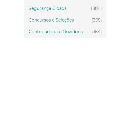
Segurança Cidadã
(884)
Concursos e Seleções
(305)
Controladoria e Ouvidoria
(164)
Servidor
(199)
Fiscalização
(151)
Proteção Animal
(33)
Relações Comunitárias
(10)
Mulheres
(21)
Regionais
(58)
Primeira Infância
(28)