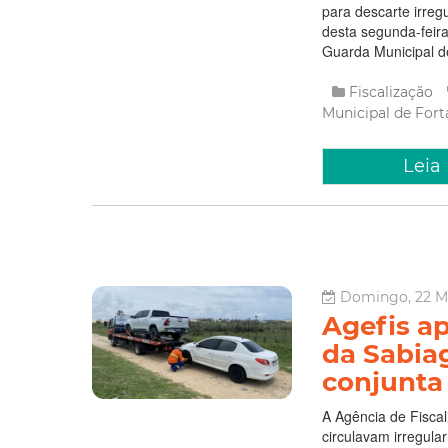
para descarte irreg
desta segunda-feira 
Guarda Municipal de
Fiscalização
Municipal de Fort
Leia
Domingo, 22 Ma
Agefis a
da Sabia
conjunta
A Agência de Fiscal
circulavam irregul