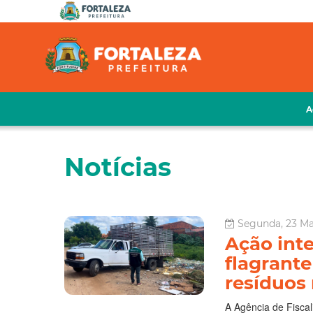
A
Notícias
Segunda, 23 Mar
Ação int
flagrante
resíduos 
A Agência de Fiscal