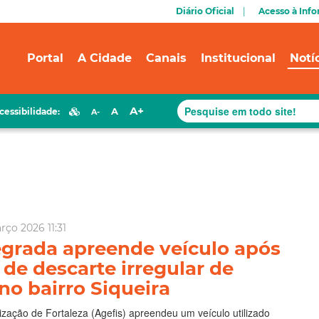
Diário Oficial
Acesso à Inf
Portal
A Cidade
Canais
Institucional
Notí
A+
A
cessibilidade:
A-
ço 2026 11:31
egrada apreende veículo após
 de descarte irregular de
no bairro Siqueira
ização de Fortaleza (Agefis) apreendeu um veículo utilizado