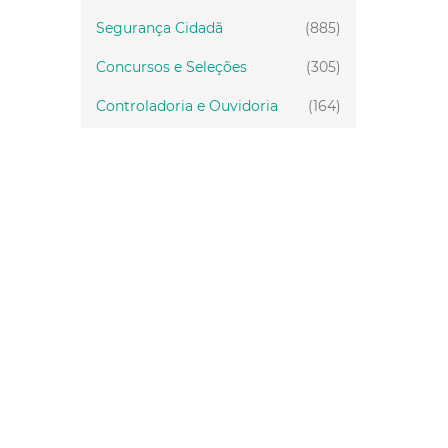
Segurança Cidadã
(885)
Concursos e Seleções
(305)
Controladoria e Ouvidoria
(164)
Servidor
(199)
Fiscalização
(151)
Proteção Animal
(34)
Relações Comunitárias
(10)
Mulheres
(21)
Regionais
(58)
Primeira Infância
(30)