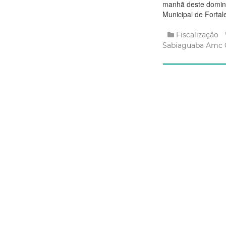
manhã deste doming
Municipal de Fortal
Fiscalização
Sabiaguaba
Amc
Leia
Sexta, 20 Março
Capital 
flagra de
poda e id
autoriza
A Agência de Fiscal
feira (20/3), o desc