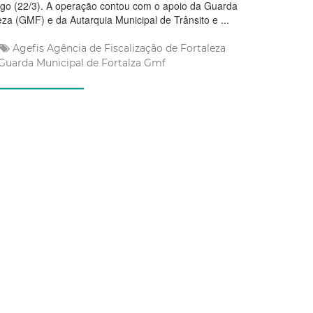
o (22/3). A operação contou com o apoio da Guarda
eza (GMF) e da Autarquia Municipal de Trânsito e ...
Agefis
Agência de Fiscalização de Fortaleza
Guarda Municipal de Fortalza
Gmf
 Mais
 2026 12:28
Limpa e Ordenada: Agefis
scarte irregular de restos de
entifica corte sem
ção
ização de Fortaleza (Agefis) flagrou, na manhã desta sexta-
arte irregular de restos de poda em via pública durante ação