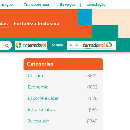
ormação
Transparência
Serviços
Legislação
cias
Fortaleza Inclusiva
Categorias
Cultura
(3662)
Economia
(1662)
Esporte e Lazer
(1128)
Infraestrutura
(957)
Juventude
(1949)