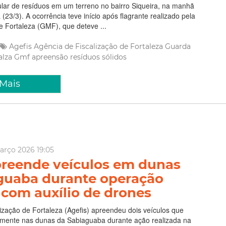
ular de resíduos em um terreno no bairro Siqueira, na manhã
(23/3). A ocorrência teve início após flagrante realizado pela
 Fortaleza (GMF), que deteve ...
Agefis
Agência de Fiscalização de Fortaleza
Guarda
alza
Gmf
apreensão
resíduos sólidos
 Mais
rço 2026 19:05
preende veículos em dunas
guaba durante operação
 com auxílio de drones
ização de Fortaleza (Agefis) apreendeu dois veículos que
armente nas dunas da Sabiaguaba durante ação realizada na