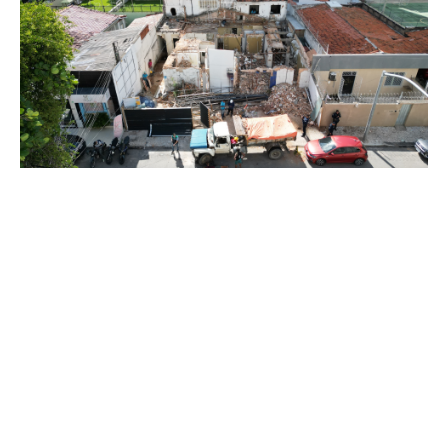
Quinta, 12 Março 2026 10:22
Capital Limpa e Ordenada:
Agefis autua construtora e
apreende caçamba durante
fiscalização por drone na
Aldeota
A Agência de Fiscalização de Fortaleza (Agefis) autuou uma
construtora e apreendeu uma caçamba durante fiscalização
realizada com o uso de drones na tarde desta quarta-feira