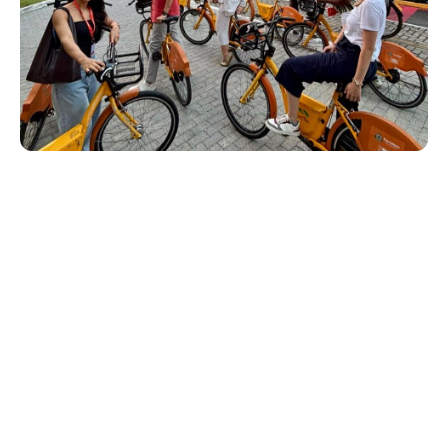
Quarta, 08 Julho 2026 13:39
Prefeitura de Fortaleza
fortalece cooperação
internacional para aprimorar
políticas de mobilidade
urbana
A Prefeitura de Fortaleza recebeu, na última semana, a missão
técnica do International Urban and Regional Cooperation
(IURC), programa financiado pela União Europeia (UE) que
promove a cooperação entre cidades da América Latina e da
UE para o desenvolvimento de soluções inovadoras para