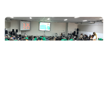
Quinta, 11 Setembro 2025 16:15
Plano Diretor de Fortaleza
entra na segunda fase de
discussões
Com o tema “Macrozona do Ambiente Natural”, a próxima