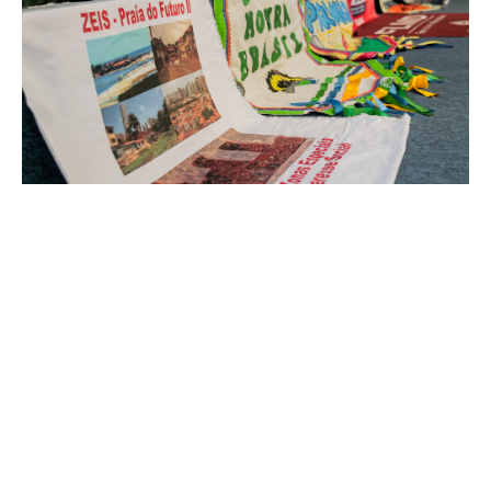
Terça, 24 Fevereiro 2026 15:06
Seminário sobre o processo
participativo nas Zonas
Especiais de Interesse Social
será realizado em março
O Instituto de Pesquisa e Planejamento de Fortaleza (Ipplan),
com o apoio da Secretaria de Relações Comunitárias (Serc),
realiza o seminário sobre o processo participativo das Zonas
Especiais de Interesse Social (Zeis) de 03 a 05 de março, das