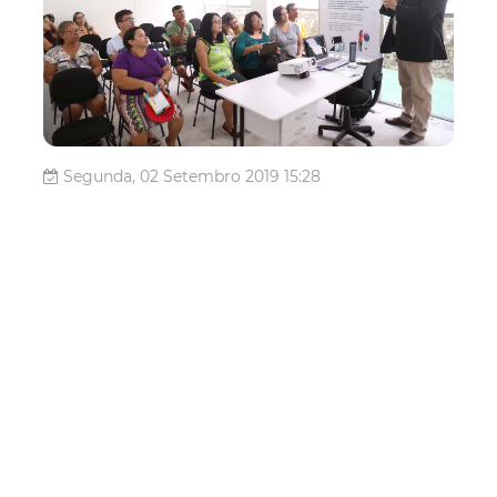
Segunda, 02 Setembro 2019 15:28
Prefeitura oferta
capacitação gratuita para
empreendedores do
Vicente Pinzón
Com o intuito de apoiar os micro e pequenos
empreendedores locais no aperfeiçoamento do seu
negócio, a Prefeitura de Fortaleza oferta, gratuitamente, o
curso “Como Elaborar um Plano de Negócio”. A
capacitação será realizada entre os dias 03 e 06/09,
sempre das 8h às 12h, no Centro de Refe...
Economia
Economia
Bairro Empreendedor