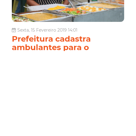
Sexta, 15 Fevereiro 2019 14:01
Prefeitura cadastra
ambulantes para o
Carnaval de Fortaleza 2019
Dando continuidade à programação do Ciclo
Carnavalesco 2019, a Prefeitura Municipal de Fortaleza
inicia, por meio da Secretaria Regional II, nesta segunda-
feira (18/02), o cadastro dos vendedores ambulantes que
desejam trabalhar no Carnaval, no bairro Praia de
Iracema. O cadastro prossegue até s...
Fortaleza
Cadastro
Ambulantes
Carnaval
2019
Regional Ii
Leia Mais