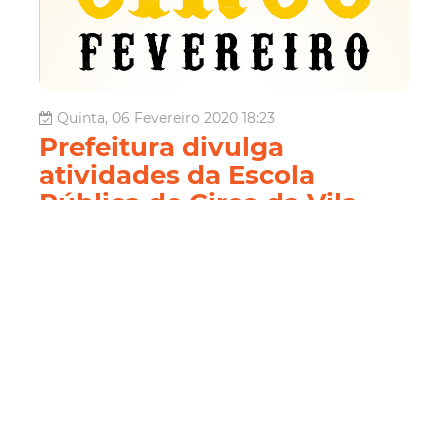
Quinta, 06 Fevereiro 2020 18:23
Prefeitura divulga
atividades da Escola
Pública de Circo da Vila
das Artes
A Prefeitura de Fortaleza divulga as atividades da Escola
Pública de Circo da Vila das Artes do mês de fevereiro.
Seguem com inscrições abertas as oficinas "Introdução à
Palhaçaria" e "Introdução à Lira e Tecido Acrobático".
Gratuitas, as duas atividades ofertam vagas para
candidatos c...
Cultura
Vila Das Artes
Circo
Oficina
Inscrições
Leia Mais