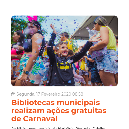
Segunda, 17 Fevereiro 2020 08:58
Bibliotecas municipais
realizam ações gratuitas
de Carnaval
As bibliotecas municipais Herbênia Gurgel e Cristina
Poeta desenvolvem atividades carnavalescas abertas ao