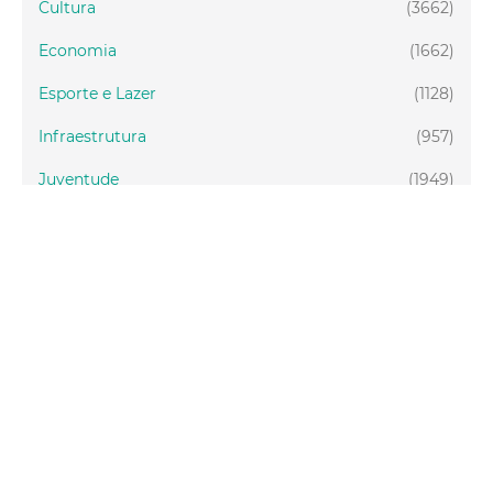
Cultura
(3662)
Economia
(1662)
Esporte e Lazer
(1128)
Infraestrutura
(957)
Juventude
(1949)
Meio ambiente
(1437)
Mobilidade
(2877)
Social
(1988)
Tecnologia
(150)
Turismo
(1073)
Fortaleza
(3814)
Educação
(2104)