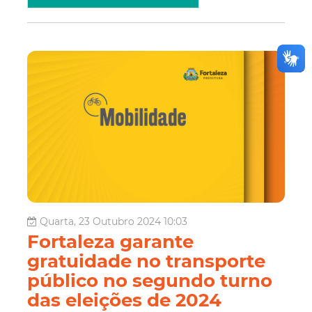
Quarta, 23 Outubro 2024 10:03
Fortaleza garante
gratuidade no transporte
público no segundo turno
das eleições de 2024