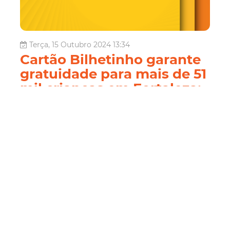
Terça, 15 Outubro 2024 13:34
Cartão Bilhetinho garante
gratuidade para mais de 51
mil crianças em Fortaleza;
saiba como solicitar
Para garantir o acesso gratuito de crianças de 2 a 7 anos
incompletos ou com altura de até 1,10 m ao transporte
coletivo, a Empresa de Transporte Urbano de Fortaleza
(Etufor) oferece o cartão Bilhetinho. Criado em 2013, já
foram emitidos mais de 51 mil Bilhetinhos, sendo mais de
1.700 novas unid...
Mobilidade
bilhetinho
gratuidade
Criança
Onibus