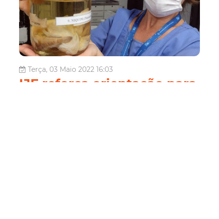
Terça, 03 Maio 2022 16:03
IJF reforça orientação para
o atendimento às vítimas
de acidentes com peixe-
leão
O Ceará foi o primeiro estado com registro de acidentes
com o peixe-leão, espécie exótica ao litoral brasileiro e
que está ocupando vastas áreas em todo o Norte e
Nordeste, conforme pesquisadores e órgãos ambientais.
No último mês de abril, um pescador do município de
Barroquinha precisou...
Saúde
Saúde
Ijf
intoxicação