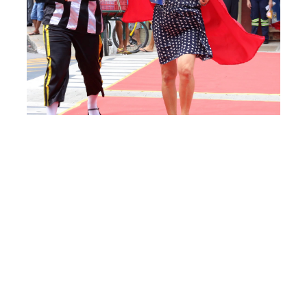
Segunda, 14 Maio 2018 16:23
Ações educativas com
pedestres e motociclistas
marcam a programação do
Maio Amarelo
Dando continuidade à programação do Maio Amarelo, a
Prefeitura de Fortaleza realiza nesta terça-feira (15/05)
ações educativas com foco nos motociclistas e pedestres,
que são as principais vítimas de acidentes de trânsito