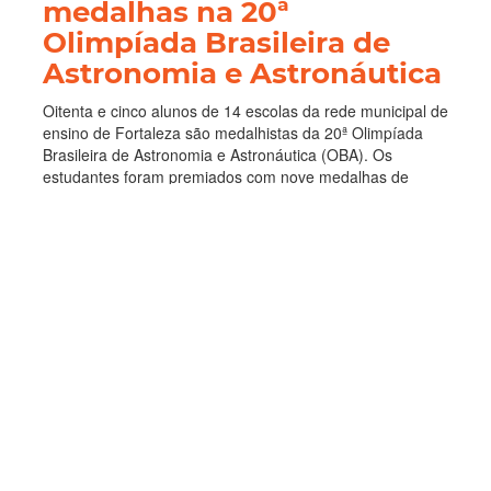
medalhas na 20ª
Olimpíada Brasileira de
Astronomia e Astronáutica
Oitenta e cinco alunos de 14 escolas da rede municipal de
ensino de Fortaleza são medalhistas da 20ª Olimpíada
Brasileira de Astronomia e Astronáutica (OBA). Os
estudantes foram premiados com nove medalhas de
ouro, 35 de prata e 41 de bronze. A Escola Municipal
João Germano da Ponte Neto, co...
Educação
Olimpíada Brasileira de
Astronomia e Astronautica
OBA
Escolas Municipais
Leia Mais
Categorias