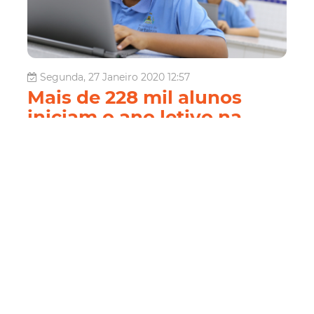
Segunda, 27 Janeiro 2020 12:57
Mais de 228 mil alunos
iniciam o ano letivo na
Rede Municipal nesta terça
(28/01)
O prefeito Roberto Cláudio e a secretária da Educação,
Dalila Saldanha, darão boas-vindas aos mais de 228 mil
alunos da Rede Municipal de Ensino na abertura do ano
letivo de 2020, nesta terça-feira (28/01). A solenidade
acontecerá às 7 horas, na Escola Municipal Manoelito
Guimarães Doming...
Educação
ano letivo 2020
rede municipal de
ensino
Escolas Municipais
alunos