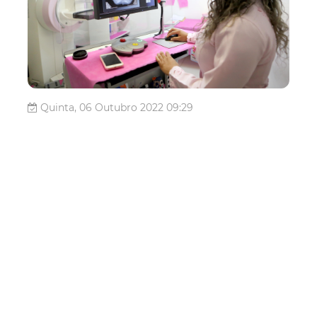
Quinta, 06 Outubro 2022 09:29
Postos de saúde reforçam
atendimento para
detecção precoce do
câncer de mama
Como parte da programação do Outubro Rosa, a
Prefeitura de Fortaleza, por meio da Secretaria Municipal
da Saúde (SMS), continua reforçando as ações de
conscientização e alerta a todas as mulheres para a
importância da detecção precoce do câncer de mama.
Neste sábado (08/10), de 8h às 1...
Saúde
Outubro Rosa
Posto De Saúde